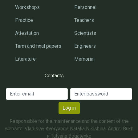
Workshops
Personnel
Practice
Teachers
Attestation
Scientists
Term and final papers
Engineers
Literature
Memorial
Contacts
Log in
Responsible for the maintenance and the content of the
website:
Vladislav Averyanov
,
Natalia Nikishina
,
Andrei Bukh
и
Tatyana Bogatenko