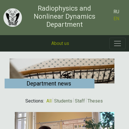
Radiophysics and
RU
Nonlinear Dynamics
EN
Department
About us
Department news
Sections:
All
Students
Staff
Theses