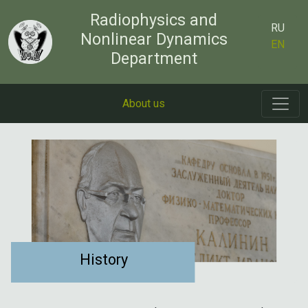
Radiophysics and
RU
Nonlinear Dynamics
EN
Department
About us
History