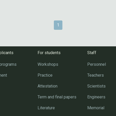
1
plicants
For students
Staff
 programs
Workshops
Personnel
ment
Practice
Teachers
Attestation
Scientists
Term and final papers
Engineers
Literature
Memorial