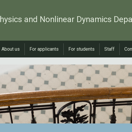
hysics and Nonlinear Dynamics Dep
About us
For applicants
For students
Staff
Con