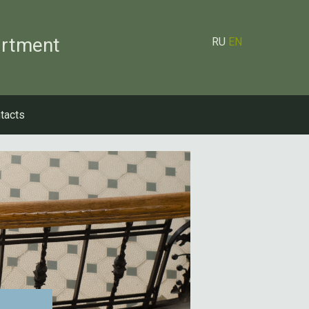
artment
RU
EN
tacts