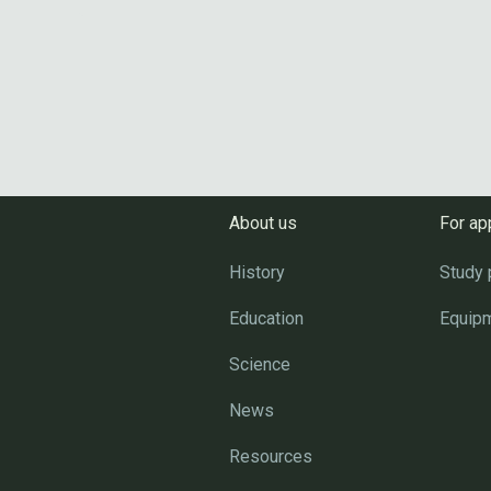
About us
For ap
History
Study
Education
Equip
Science
News
Resources