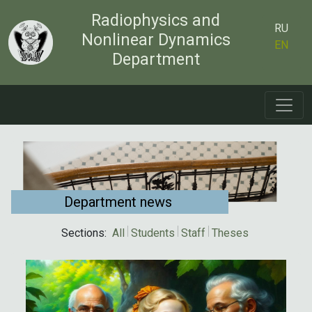
Radiophysics and
RU
Nonlinear Dynamics
EN
Department
Department news
Sections:
All
Students
Staff
Theses