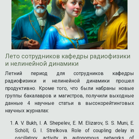
Лето сотрудников кафедры радиофизики
и нелинейной динамики
Летний период для сотрудников кафедры
радиофизики и нелинейной динамики прошел
продуктивно. Кроме того, что были набраны новые
группы бакалавров и магистров, получили выходные
данные 4 научные статьи в высокорейтинговых
научных журналах:
A. V. Bukh, I. A. Shepelev, E. M. Elizarov, S. S. Muni, E.
Schöll, G. I. Strelkova. Role of coupling delay in
oscillatory activity in autonomous networks of