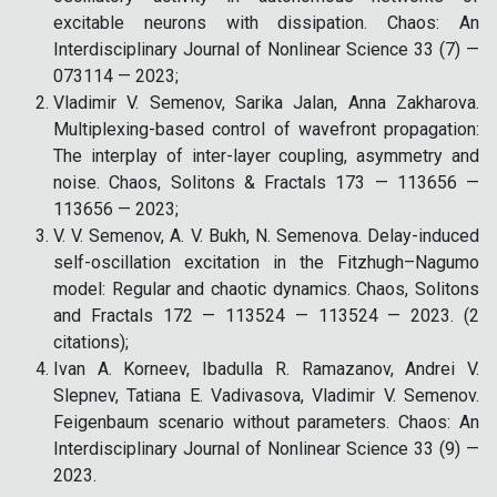
excitable neurons with dissipation. Chaos: An
Interdisciplinary Journal of Nonlinear Science 33 (7) —
073114 — 2023;
Vladimir V. Semenov, Sarika Jalan, Anna Zakharova.
Multiplexing-based control of wavefront propagation:
The interplay of inter-layer coupling, asymmetry and
noise. Chaos, Solitons & Fractals 173 — 113656 —
113656 — 2023;
V. V. Semenov, A. V. Bukh, N. Semenova. Delay-induced
self-oscillation excitation in the Fitzhugh–Nagumo
model: Regular and chaotic dynamics. Chaos, Solitons
and Fractals 172 — 113524 — 113524 — 2023. (2
citations);
Ivan A. Korneev, Ibadulla R. Ramazanov, Andrei V.
Slepnev, Tatiana E. Vadivasova, Vladimir V. Semenov.
Feigenbaum scenario without parameters. Chaos: An
Interdisciplinary Journal of Nonlinear Science 33 (9) —
2023.