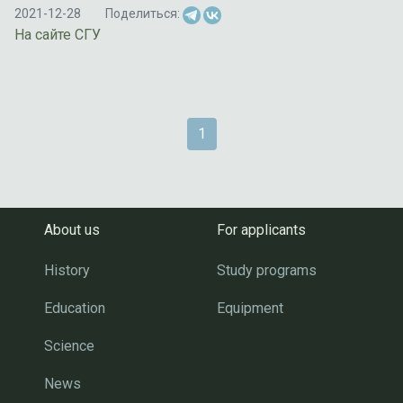
2021-12-28
Поделиться:
На сайте СГУ
1
About us
For applicants
History
Study programs
Education
Equipment
Science
News