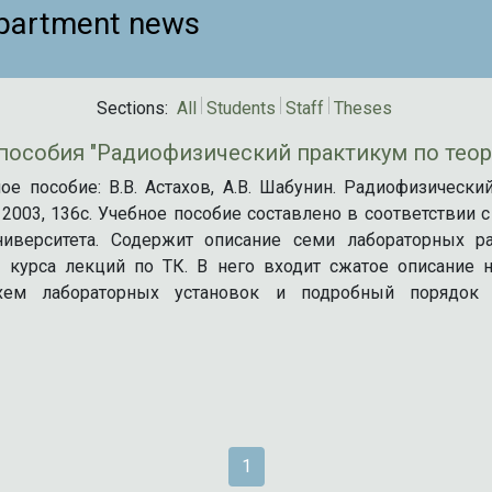
partment news
Sections:
All
Students
Staff
Theses
пособия "Радиофизический практикум по теор
е пособие: В.В. Астахов, А.В. Шабунин. Радиофизически
2003, 136с. Учебное пособие составлено в соответствии с
ниверситета. Содержит описание семи лабораторных р
 курса лекций по ТК. В него входит сжатое описание 
схем лабораторных установок и подробный порядок
1