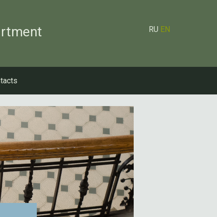
artment
RU
EN
tacts