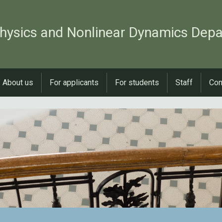
hysics and Nonlinear Dynamics Dep
About us
For applicants
For students
Staff
Con