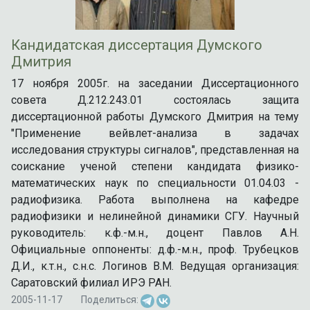
Кандидатская диссертация Думского
Дмитрия
17 ноября 2005г. на заседании Диссертационного
совета Д.212.243.01 состоялась защита
диссертационной работы Думского Дмитрия на тему
"Применение вейвлет-анализа в задачах
исследования структуры сигналов", представленная на
соискание ученой степени кандидата физико-
математических наук по специальности 01.04.03 -
радиофизика. Работа выполнена на кафедре
радиофизики и нелинейной динамики СГУ. Научный
руководитель: к.ф.-м.н., доцент Павлов А.Н.
Официальные оппоненты: д.ф.-м.н., проф. Трубецков
Д.И., к.т.н., с.н.с. Логинов В.М. Ведущая организация:
Саратовский филиал ИРЭ РАН.
2005-11-17
Поделиться: