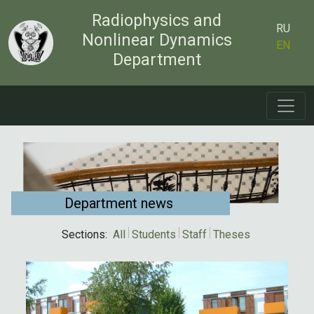
Radiophysics and
RU
Nonlinear Dynamics
EN
Department
Department news
Sections:
All
Students
Staff
Theses