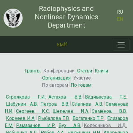
Radiophysics and
RU
Nonlinear Dynamics
EN
Department
Staff
Гранты
Конференции
Статьи
Книги
Организация
Участие
По авторам
По годам
Стрелкова Г.И.
Астахов В.В.
Вадивасова Т.Е.
Шабунин А.В.
Петров В.В.
Слепнев А.В.
Семенова
Н.И.
Сергеев К.С.
Шепелев И.А.
Семенов В.В.
Корнеев И.А.
Рыбалова Е.В.
Богатенко Т.Р.
Елизаров
Е.М.
Рамазанов И.Р.
Бух А.В.
Колесников И.Д.
Рябченко А.Д.
Рябов А.А.
Никишина Н.Н.
Аверьянов