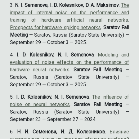
N. I. Semenova, I. D. Kolesnikov, D. A. Maksimov
.
The
impact of internal noise on the performance and
training of hardware artificial neural networks.
Prospects for hardware spiking networks
.
Saratov Fall
Meeting
— Saratov, Russia (Saratov State University) —
September 29 — October 3 — 2025.
I. D. Kolesnikov, N. I. Semenova
.
Modeling and
evaluation of noise effects on the performance of
hardware neural networks
.
Saratov Fall Meeting
—
Saratov, Russia (Saratov State University) —
September 29 — October 3 — 2025.
I. D. Kolesnikov, N. I. Semenova
.
The influence of
noise on neural networks
.
Saratov Fall Meeting
—
Saratov, Russia (Saratov State University) —
September 23 — September 27 — 2024.
Н. И. Семенова, И. Д. Колесников
.
Влияние