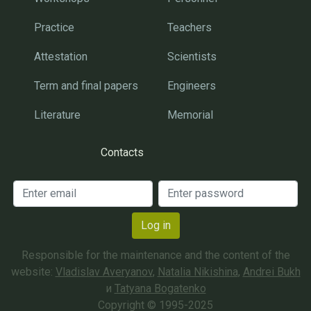
Practice
Teachers
Attestation
Scientists
Term and final papers
Engineers
Literature
Memorial
Contacts
Log in
Responsible for the maintenance and the content of the
website:
Vladislav Averyanov
,
Natalia Nikishina
,
Andrei Bukh
и
Tatyana Bogatenko
Copyright © 1995-2025