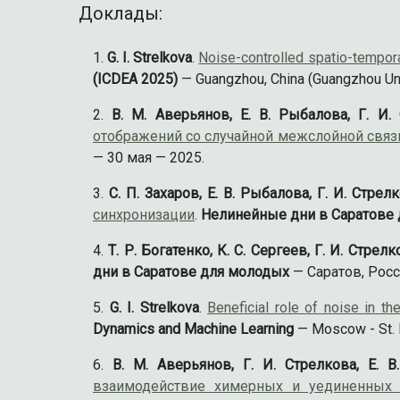
Доклады:
G. I. Strelkova
.
Noise-controlled spatio-tempora
(ICDEA 2025)
— Guangzhou, China (Guangzhou Uni
В. М. Аверьянов, Е. В. Рыбалова, Г. И.
отображений со случайной межслойной свя
— 30 мая — 2025.
С. П. Захаров, Е. В. Рыбалова, Г. И. Стрел
синхронизации
.
Нелинейные дни в Саратове
Т. Р. Богатенко, К. С. Сергеев, Г. И. Стрелк
дни в Саратове для молодых
— Саратов, Росс
G. I. Strelkova
.
Beneficial role of noise in 
Dynamics and Machine Learning
— Moscow - St. 
В. М. Аверьянов, Г. И. Стрелкова, Е. 
взаимодействие химерных и уединенных 