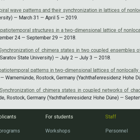
piral wave patterns and their synchronization in lattices of non
sity) — March 31 — April 5 — 2019.
patiotemporal structures in a two-dimensional lattice of nonlo
eptember 24 — September 29 — 2018.
Synchronization of chimera states in two coupled ensembles of 
Saratov State University) — July 2 — July 3 — 2018.
patiotemporal patterns in two-dimensional lattices of nonlocall
— Warnemünde, Rostock, Germany (Yachthafenresidenz Hohe D
Synchronization of chimera states in coupled networks of cha
, Rostock, Germany (Yachthafenresidenz Hohe Düne) — Septe
plicants
For students
Staff
 programs
Workshops
Personnel