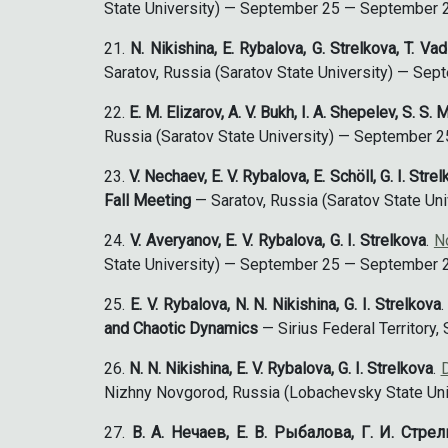
State University) — September 25 — September 
N. Nikishina, E. Rybalova, G. Strelkova, T. Va
Saratov, Russia (Saratov State University) — S
E. M. Elizarov, A. V. Bukh, I. A. Shepelev, S. S. M
Russia (Saratov State University) — September 
V. Nechaev, E. V. Rybalova, E. Schöll, G. I. Stre
Fall Meeting
— Saratov, Russia (Saratov State U
V. Averyanov, E. V. Rybalova, G. I. Strelkova
.
N
State University) — September 25 — September 
E. V. Rybalova, N. N. Nikishina, G. I. Strelkova
and Chaotic Dynamics
— Sirius Federal Territory
N. N. Nikishina, E. V. Rybalova, G. I. Strelkova
.
D
Nizhny Novgorod, Russia (Lobachevsky State Un
В. А. Нечаев, Е. В. Рыбалова, Г. И. Стре