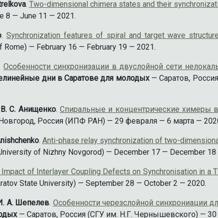
Strelkova
.
Two-dimensional chimera states and their synchronizat
ne 8 — June 11 — 2021.
o
.
Synchronization features of spiral and target wave structur
of Rome) — February 16 — February 19 — 2021.
.
Особенности синхронизации в двуслойной сети нелокал
елинейные дни в Саратове для молодых
— Саратов, Россия
, В. С. Анищенко
.
Спиральные и концентрические химеры 
овгород, Россия (ИПФ РАН) — 29 февраля — 6 марта — 202
. Anishchenko
.
Anti-phase relay synchronization of two-dimensiona
University of Nizhny Novgorod) — December 17 — December 18
 Impact of Interlayer Coupling Defects on Synchronisation in a 
aratov State University) — September 28 — October 2 — 2020.
 И. А. Шепелев
.
Особенности черезслойной синхрониации д
лодых
— Саратов, Россия (СГУ им. Н.Г. Чернышевского) — 30