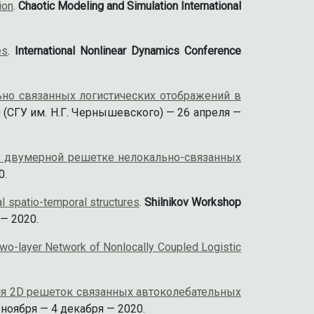
ion
.
Chaotic Modeling and Simulation International
es
.
International Nonlinear Dynamics Conference
ьно связанных логистических отображений в
 (СГУ им. Н.Г. Чернышевского) — 26 апреля —
в двумерной решетке нелокально-связанных
0.
l spatio-temporal structures
.
Shilnikov Workshop
 — 2020.
Two-layer Network of Nonlocally Coupled Logistic
ля 2D решеток связанных автоколебательных
 ноября — 4 декабря — 2020.