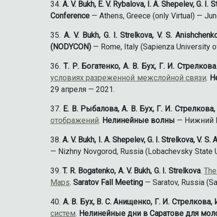
A. V. Bukh, E. V. Rybalova, I. A. Shepelev, G. I. 
Conference
— Athens, Greece (only Virtual) — Ju
A. V. Bukh, G. I. Strelkova, V. S. Anishchenk
(NODYCON)
— Rome, Italy (Sapienza University 
Т. Р. Богатенко, А. В. Бух, Г. И. Стрелкова
условиях разреженной межслойной связи
.
Н
29 апреля — 2021.
Е. В. Рыбалова, А. В. Бух, Г. И. Стрелкова
отображений
.
Нелинейные волны
— Нижний Н
A. V. Bukh, I. A. Shepelev, G. I. Strelkova, V. S
— Nizhny Novgorod, Russia (Lobachevsky State 
T. R. Bogatenko, A. V. Bukh, G. I. Strelkova
.
The
Maps
.
Saratov Fall Meeting
— Saratov, Russia (S
А. В. Бух, В. С. Анищенко, Г. И. Стрелкова,
систем
.
Нелинейные дни в Саратове для мо