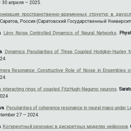
 30 апреля — 2025.
онизация пространственно-временных структур в двух
Саратов, Россия (Саратовский Государственный Университет
a
.
Lèvy Noise Controlled Dynamics of Neural Networks
.
Phys
a
.
Dynamics Peculiarities of Three Coupled Hodgkin-Huxley 
24.
imera Resonance: Constructive Role of Noise in Ensembles 
24.
n interacting rings of coupled FitzHugh-Nagumo neurons
.
Sarat
024.
ova
.
Peculiarities of coherence resonance in neural maps under L
ptember 27 — 2024.
а
.
Когерентный резонанс в дискретных моделях нейронов
.