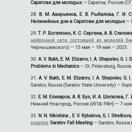
Саратове для молодых
— Саратов, Россия (СГ
В. М. Аверьянов, Е. В. Рыбалова, Г. И. 
Нелинейные дни в Саратове для молодых
— С
Т. Р. Богатенко, К. С. Сергеев, А. В. Слепн
нейронной сети, состоящей из моделей би
Чернышевского) — 15 мая — 19 мая — 2023.
A. V. Bukh, E. M. Elizarov, I. A. Shepelev, G. I. 
Problems in Mechanics
— St. Petersburg, Russia
A. V. Bukh, E. M. Elizarov, I. A. Shepelev, G. I
Saratov, Russia (Saratov State University) — S
Е. М. Елизаров, А. В. Бух, И. А. Шепелев, Г.
Нижний Новгород, Россия (ИПФ РАН) — 7 нояб
N. N. Nikishinа , E. V. Rybalova, G. I. Strelkova
coupling
.
Saratov Fall Meeting
— Saratov, Russia 