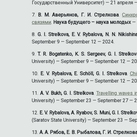
Государственный Университет) — 21 апреля —
В. М. Аверьянов, Г. И. Стрелкова
.
Синхр
связями
.
Наука будущего – наука молодых
— 
G. I. Strelkova, E. V. Rybalova, N. N. Nikishin
September 9 — September 12 — 2024.
T. R. Bogatenko, K. S. Sergeev, G. I. Strelkov
University) — September 9 — September 12 — 20
E. V. Rybalova, E. Schöll, G. I. Strelkova
.
Ch
University) — September 9 — September 12 — 20
A. V. Bukh, G. I. Strelkova
.
Travelling waves i
University) — September 23 — September 27 — 2
E. V. Rybalova, A. Ryabov, S. Muni, G. I. Strelk
(Saratov State University) — September 23 — Se
А. А. Рябов, Е. В. Рыбалова, Г. И. Стрелков