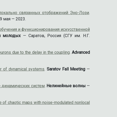
локально связанных отображений Эно-Лози
.
9 мая — 2023.
обучения и функционирования искусственной
я молодых
— Саратов, Россия (СГУ им. Н.Г.
urons due to the delay in the coupling
.
Advanced
ur of dynamical systems
.
Saratov Fall Meeting
—
 динамических систем
.
Нелинейные волны
—
e of chaotic maps with noise-modulated nonlocal