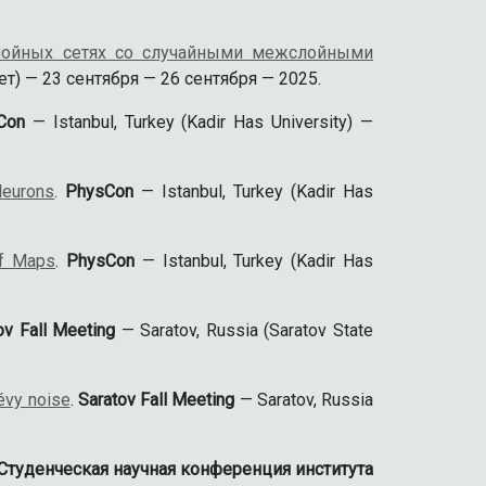
слойных сетях со случайными межслойными
) — 23 сентября — 26 сентября — 2025.
Con
— Istanbul, Turkey (Kadir Has University) —
Neurons
.
PhysCon
— Istanbul, Turkey (Kadir Has
of Maps
.
PhysCon
— Istanbul, Turkey (Kadir Has
ov Fall Meeting
— Saratov, Russia (Saratov State
évy noise
.
Saratov Fall Meeting
— Saratov, Russia
Студенческая научная конференция института