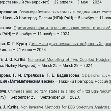
дарственный Университет) — 22 апреля — 3 мая — 2024.
Стрелкова
.
Взаимодействие химерных и уединенных сост
— Нижний Новгород, Россия (ИПФ РАН) — 5 ноября — 11 ноя
елкова
.
Притягивающая и отталкивающая связь в ансамб
РАН) — 5 ноября — 11 ноября — 2024.
ова, Ю. Г. Куртц
.
Динамика двух связанных нейронов Ходжк
 июня — 21 июня — 2024.
a, J. G. Kurths
.
Numerical Modelling of Two Coupled Hodgkin
ics Nizhny Novgorod) — March 25 — March 28 — 2024.
арова, Г. И. Стрелкова, Т. Е. Вадивасова
.
Эффекты шумов
ция «Математическая весна»
— Нижний Новгород, Россия (Н
kova
.
Chimeras and solitary states in a ring of FitzHugh-Nagum
rsity) — September 25 — September 29 — 2023.
, J. Kurths
.
Non-invasive Methods for EEG Spectrum Analysis