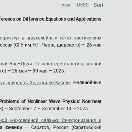
Sort
nference on Difference Equations and Applications
структур в двухслойных сетях хаотических
оссия (СГУ им. Н.Г. Чернышевского) — 26 мая
ий Эно–Лози: От некогерентности к полной
о) — 26 мая — 30 мая — 2025.
вух нейронов Ходжкина–Хаксли
.
Нелинейные
 Problems of Nonlinear Wave Physics: Nonlinear
AS) — September 7 — September 13 — 2025.
ной межслойной связью: Синхронизация и
та физики
— Саратов, Россия (Саратовский