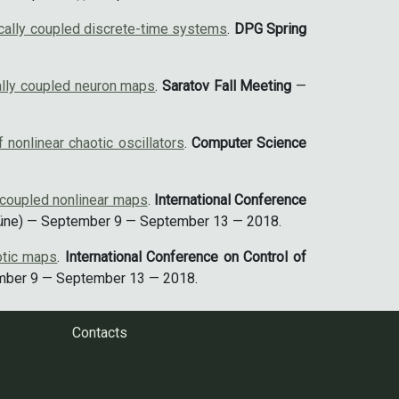
locally coupled discrete-time systems
.
DPG Spring
cally coupled neuron maps
.
Saratov Fall Meeting
—
nonlinear chaotic oscillators
.
Computer Science
y coupled nonlinear maps
.
International Conference
üne) — September 9 — September 13 — 2018.
otic maps
.
International Conference on Control of
mber 9 — September 13 — 2018.
Contacts