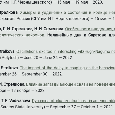
У им. Н.Г. Чернышевского) — 15 мая — 19 мая — 2023.
Стрелкова
.
Химеры и уединенные состояния в кольце не
аратов, Россия (СГУ им. Н.Г. Чернышевского) — 15 мая — 1
ев, Г. И. Стрелкова, Н. И. Семенова
.
Особенности внедрения, 
ологических нейронов
.
Нелинейные дни в Саратове дл
Strelkova
.
Oscillations excited in interacting FitzHugh-Nagumo ne
 (Polytech) — June 20 — June 24 — 2022.
. Strelkova
.
The impact of the delay in coupling on the behavio
eptember 26 — September 30 — 2022.
 И. Стрелкова
.
Влияние запаздывающей связи на поведение
ря — 13 ноября — 2022.
, T. E. Vadivasova
.
Dynamics of cluster structures in an ensembl
(Saratov State University) — September 27 — October 1 — 2021.