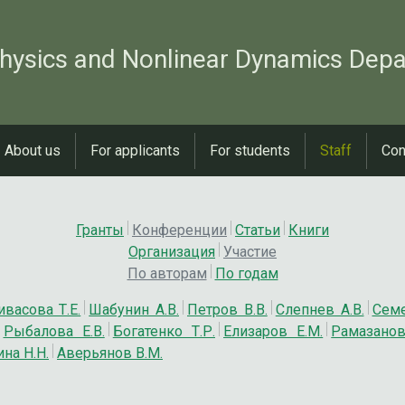
hysics and Nonlinear Dynamics Dep
About us
For applicants
For students
Staff
Con
Гранты
Конференции
Статьи
Книги
Организация
Участие
По авторам
По годам
ивасова Т.Е.
Шабунин А.В.
Петров В.В.
Слепнев А.В.
Семе
Рыбалова Е.В.
Богатенко Т.Р.
Елизаров Е.М.
Рамазанов
на Н.Н.
Аверьянов В.М.