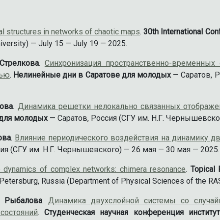
l structures in networks of chaotic maps
.
30th International Co
versity) — July 15 — July 19 — 2025.
 Стрелкова
.
Синхронизация пространственно-временных 
зью
.
Нелинейные дни в Саратове для молодых
— Саратов, Р
кова
.
Динамика решетки нелокально связанных отображен
 для молодых
— Саратов, Россия (СГУ им. Н.Г. Чернышевског
ова
.
Влияние периодического воздействия на динамику д
ия (СГУ им. Н.Г. Чернышевского) — 26 мая — 30 мая — 2025.
the dynamics of complex networks: chimera resonance
.
Topical
Petersburg, Russia (Department of Physical Sciences of the R
В. Рыбалова
.
Динамика двухслойной системы со случай
состояний
.
Студенческая научная конференция институ