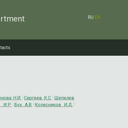
artment
RU
EN
tacts
нова Н.И.
Сергеев К.С.
Шепелев
 И.Р.
Бух А.В.
Колесников И.Д.