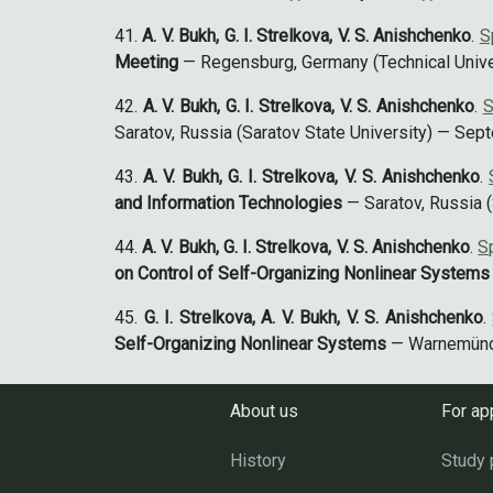
A. V. Bukh, G. I. Strelkova, V. S. Anishchenko
.
S
Meeting
— Regensburg, Germany (Technical Univer
A. V. Bukh, G. I. Strelkova, V. S. Anishchenko
.
S
Saratov, Russia (Saratov State University) — S
A. V. Bukh, G. I. Strelkova, V. S. Anishchenko
.
and Information Technologies
— Saratov, Russia (
A. V. Bukh, G. I. Strelkova, V. S. Anishchenko
.
S
on Control of Self-Organizing Nonlinear Systems
G. I. Strelkova, A. V. Bukh, V. S. Anishchenko
.
Self-Organizing Nonlinear Systems
— Warnemünde
About us
For ap
History
Study