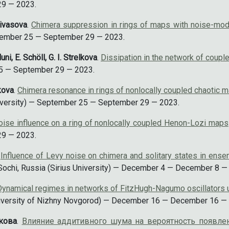
29 — 2023.
divasova
.
Chimera suppression in rings of maps with noise-mod
eptember 25 — September 29 — 2023.
uni, E. Schöll, G. I. Strelkova
.
Dissipation in the network of coup
25 — September 29 — 2023.
lkova
.
Сhimera resonance in rings of nonlocally coupled chaotic m
niversity) — September 25 — September 29 — 2023.
oise influence on a ring of nonlocally coupled Henon-Lozi maps
29 — 2023.
.
Influence of Levy noise on chimera and solitary states in ens
, Sochi, Russia (Sirius University) — December 4 — December 8 —
ynamical regimes in networks of FitzHugh-Nagumo oscillators u
iversity of Nizhny Novgorod) — December 16 — December 16 —
лкова
.
Влияние аддитивного шума на вероятность появле