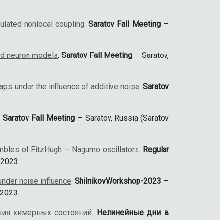
ulated nonlocal coupling
.
Saratov Fall Meeting
—
led neuron models
.
Saratov Fall Meeting
— Saratov,
aps under the influence of additive noise
.
Saratov
.
Saratov Fall Meeting
— Saratov, Russia (Saratov
embles of FitzHugh – Nagumo oscillators
.
Regular
 2023.
nder noise influence
.
ShilnikovWorkshop-2023
—
 2023.
ния химерных состояний
.
Нелинейные дни в