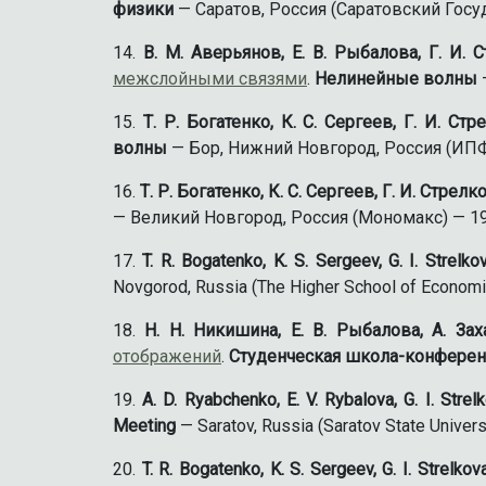
физики
— Саратов, Россия (Саратовский Госу
В. М. Аверьянов, Е. В. Рыбалова, Г. И. 
межслойными связями
.
Нелинейные волны
Т. Р. Богатенко, К. С. Сергеев, Г. И. Стр
волны
— Бор, Нижний Новгород, Россия (ИПФ 
Т. Р. Богатенко, К. С. Сергеев, Г. И. Стрелк
— Великий Новгород, Россия (Мономакс) — 19
T. R. Bogatenko, K. S. Sergeev, G. I. Strelkov
Novgorod, Russia (The Higher School of Econom
Н. Н. Никишина, Е. В. Рыбалова, А. Зах
отображений
.
Cтуденческая школа-конферен
A. D. Ryabchenko, E. V. Rybalova, G. I. Strel
Meeting
— Saratov, Russia (Saratov State Unive
T. R. Bogatenko, K. S. Sergeev, G. I. Strelkova