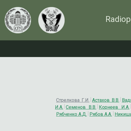
Radiop
Стрелкова Г.И.
Астахов В.В.
Вад
И.А.
Семенов В.В.
Корнеев И.А.
Рябченко А.Д.
Рябов А.А.
Никиши