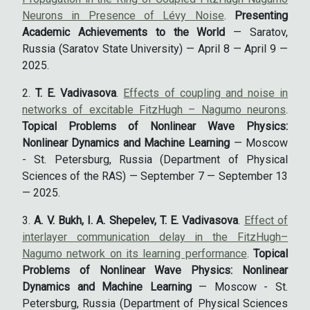
Neurons in Presence of Lévy Noise
.
Presenting
Academic Achievements to the World
— Saratov,
Russia (Saratov State University) — April 8 — April 9 —
2025.
T. E. Vadivasova
.
Effects of coupling and noise in
networks of excitable FitzHugh – Nagumo neurons
.
Topical Problems of Nonlinear Wave Physics:
Nonlinear Dynamics and Machine Learning
— Moscow
- St. Petersburg, Russia (Department of Physical
Sciences of the RAS) — September 7 — September 13
— 2025.
A. V. Bukh, I. A. Shepelev, T. E. Vadivasova
.
Effect of
interlayer communication delay in the FitzHugh–
Nagumo network on its learning performance
.
Topical
Problems of Nonlinear Wave Physics: Nonlinear
Dynamics and Machine Learning
— Moscow - St.
Petersburg, Russia (Department of Physical Sciences