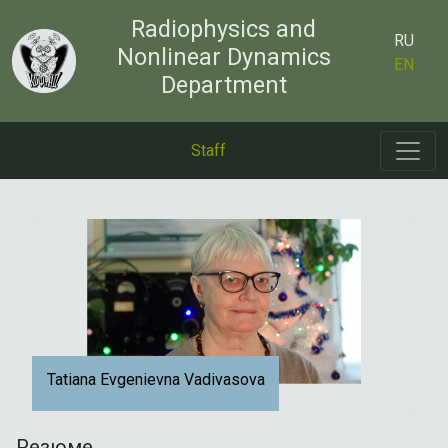
Radiophysics and
RU
Nonlinear Dynamics
EN
Department
Staff
Tatiana Evgenievna Vadivasova
Резюме