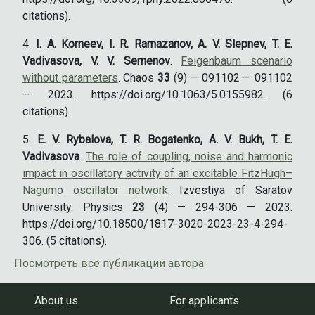
citations).
I. A. Korneev, I. R. Ramazanov, A. V. Slepnev, T. E.
Vadivasova, V. V. Semenov
.
Feigenbaum scenario
without parameters
. Chaos
33
(9) — 091102 — 091102
— 2023. https://doi.org/10.1063/5.0155982. (6
citations).
E. V. Rybalova, T. R. Bogatenko, A. V. Bukh, T. E.
Vadivasova
.
The role of coupling, noise and harmonic
impact in oscillatory activity of an excitable FitzHugh–
Nagumo oscillator network
. Izvestiya of Saratov
University. Physics
23
(4) — 294-306 — 2023.
https://doi.org/10.18500/1817-3020-2023-23-4-294-
306. (5 citations).
Посмотреть все публикации автора
About us
For applicants