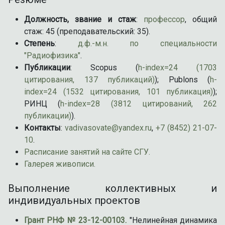
Должность, звание и стаж
:
профессор
, общий
стаж: 45 (преподавательский: 35).
Степень
:
д.ф.-м.н. по специальности
"Радиофизика"
.
Публикации
: Scopus (
h-index=24 (1703
цитирования, 137 публикаций)
); Publons (
h-
index=24 (1532 цитирования, 101 публикация)
);
РИНЦ (
h-index=28 (3812 цитирований, 262
публикации)
).
Контакты
:
vadivasovate@yandex.ru
,
+7 (8452) 21-07-
10
.
Расписание занятий на сайте СГУ.
Галерея живописи.
Выполнение коллективных и
индивидуальных проектов
Грант РНФ № 23-12-00103.
"Нелинейная динамика