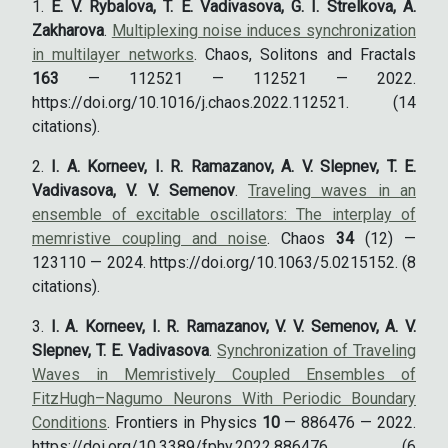
E. V. Rybalova, T. E. Vadivasova, G. I. Strelkova, A.
Zakharova
.
Multiplexing noise induces synchronization
in multilayer networks
. Chaos, Solitons and Fractals
163
— 112521 — 112521 — 2022.
https://doi.org/10.1016/j.chaos.2022.112521. (14
citations).
I. A. Korneev, I. R. Ramazanov, A. V. Slepnev, T. E.
Vadivasova, V. V. Semenov
.
Traveling waves in an
ensemble of excitable oscillators: The interplay of
memristive coupling and noise
. Chaos
34
(12) —
123110 — 2024. https://doi.org/10.1063/5.0215152. (8
citations).
I. A. Korneev, I. R. Ramazanov, V. V. Semenov, A. V.
Slepnev, T. E. Vadivasova
.
Synchronization of Traveling
Waves in Memristively Coupled Ensembles of
FitzHugh–Nagumo Neurons With Periodic Boundary
Conditions
. Frontiers in Physics
10
— 886476 — 2022.
https://doi.org/10.3389/fphy.2022.886476. (6