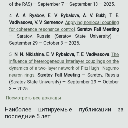
of the RAS) — September 7 — September 13 — 2025.
A. A. Ryabov, E. V. Rybalova, A. V. Bukh, T. E.
Vadivasova, V. V. Semenov
.
Applying nonlocal coupling
for coherence resonance control
.
Saratov Fall Meeting
— Saratov, Russia (Saratov State University) —
September 29 — October 3 — 2025.
N. N. Nikishina, E. V. Rybalova, T. E. Vadivasova
.
The
influence of heterogeneous interlayer couplings on the
dynamics of a two-layer network of FitzHugh—Nagumo
neuron rings
.
Saratov Fall Meeting
— Saratov, Russia
(Saratov State University) — September 29 — October
3 — 2025.
Посмотреть все доклады
Наиболее цитируемые публикации за
последние 5 лет: