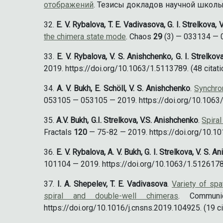
отображений
. Тезисы докладов научной школ
E. V. Rybalova, T. E. Vadivasova, G. I. Strelkova,
the chimera state mode
. Chaos
29
(3) — 033134 — 0
E. V. Rybalova, V. S. Anishchenko, G. I. Strelkov
2019. https://doi.org/10.1063/1.5113789. (48 citati
A. V. Bukh, E. Schöll, V. S. Anishchenko
.
Synchron
053105 — 053105 — 2019. https://doi.org/10.1063/1
A.V. Bukh, G.I. Strelkova, V.S. Anishchenko
.
Spiral
Fractals
120
— 75-82 — 2019. https://doi.org/10.101
E. V. Rybalova, A. V. Bukh, G. I. Strelkova, V. S. 
101104 — 2019. https://doi.org/10.1063/1.5126178. 
I. A. Shepelev, T. E. Vadivasova
.
Variety of sp
spiral and double-well chimeras
. Communi
https://doi.org/10.1016/j.cnsns.2019.104925. (19 ci