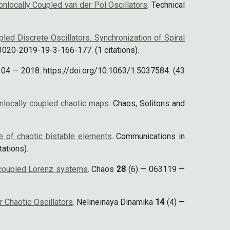
nlocally Coupled van der Pol Oscillators
. Technical
led Discrete Oscillators. Synchronization of Spiral
020-2019-19-3-166-177. (1 citations).
4 — 2018. https://doi.org/10.1063/1.5037584. (43
onlocally coupled chaotic maps
. Chaos, Solitons and
e of chaotic bistable elements
. Communications in
ations).
y coupled Lorenz systems
. Chaos
28
(6) — 063119 —
 Chaotic Oscillators
. Nelineinaya Dinamika
14
(4) —