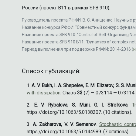
России (проект B11 в рамках SFB 910).
Руководитель проекта РФФИ: В. С. Анищенко. Научные рук
Название конкурса РФФИ: "Совместный конкурс фундам
Название проекта SFB 910: "Control of Self-Organising Non
Название проекта SFB 910 B11: "Dynamics of complex networ
Период выполнения при поддержке РФФИ: 2014-2016 (
н
Список публикаций:
A. V. Bukh, I. A. Shepelev, E. M. Elizarov, S. S. Muni
with dissipation
. Chaos
33
(7) — 073114 — 073114 — 
E. V. Rybalova, S. Muni, G. I. Strelkova
.
T
https://doi.org/10.1063/5.0138207. (10 citations).
A. Zakharova, V. V. Semenov
.
Stochastic cont
https://doi.org/10.1063/5.0144989. (7 citations).