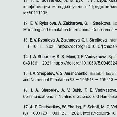
Т. Е. Богатенко, А. В. Бух, Г. И. Стрелков
конференции молодых ученых "Представляе
id=50111135.
E. V. Rybalova, A. Zakharova, G. I. Strelkova
.
Ex
Modeling and Simulation International Conference
E. V. Rybalova, A. Zakharova, G. I. Strelkova
.
Inte
— 111011 — 2021. https://doi.org/10.1016/j.chaos.2
I. A. Shepelev, S. S. Muni, T. E. Vadivasova
.
Spat
043136 — 2021. https://doi.org/10.1063/5.0048324. 
I. A. Shepelev, V. S. Anishchenko
.
Bistable labyri
and Numerical Simulation
93
— 105513 — 105513 — 20
I. A. Shepelev, A. V. Bukh, T. E. Vadivasova
Communications in Nonlinear Science and Numerica
A. P. Chetverikov, W. Ebeling, E. Schöll, M. G. Ve
(8) — 083123 — 083123 — 2021. https://doi.org/10.1