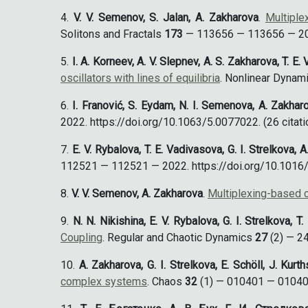
V. V. Semenov, S. Jalan, A. Zakharova
.
Multiple
Solitons and Fractals
173
— 113656 — 113656 — 2023.
I. A. Korneev, A. V. Slepnev, A. S. Zakharova, T. E
oscillators with lines of equilibria
. Nonlinear Dynam
I. Franović, S. Eydam, N. I. Semenova, A. Zakhar
2022. https://doi.org/10.1063/5.0077022. (26 citati
E. V. Rybalova, T. E. Vadivasova, G. I. Strelkova, 
112521 — 112521 — 2022. https://doi.org/10.1016/j
V. V. Semenov, A. Zakharova
.
Multiplexing-based c
N. N. Nikishina, E. V. Rybalova, G. I. Strelkova, T
Coupling
. Regular and Chaotic Dynamics
27
(2) — 24
A. Zakharova, G. I. Strelkova, E. Schöll, J. Kurth
complex systems
. Chaos
32
(1) — 010401 — 010401 