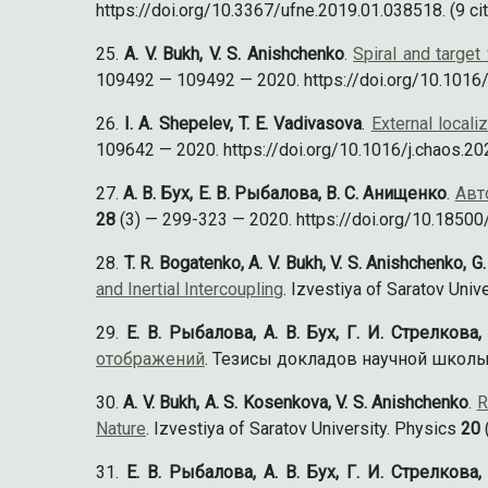
https://doi.org/10.3367/ufne.2019.01.038518. (9 cit
A. V. Bukh, V. S. Anishchenko
.
Spiral and target
109492 — 109492 — 2020. https://doi.org/10.1016/j
I. A. Shepelev, T. E. Vadivasova
.
External local
109642 — 2020. https://doi.org/10.1016/j.chaos.202
А. В. Бух, Е. В. Рыбалова, В. С. Анищенко
.
Авт
28
(3) — 299-323 — 2020. https://doi.org/10.18500
T. R. Bogatenko, A. V. Bukh, V. S. Anishchenko, G.
and Inertial Intercoupling
. Izvestiya of Saratov Univ
Е. В. Рыбалова, А. В. Бух, Г. И. Стрелкова
отображений
. Тезисы докладов научной школы "
A. V. Bukh, A. S. Kosenkova, V. S. Anishchenko
.
R
Nature
. Izvestiya of Saratov University. Physics
20
Е. В. Рыбалова, А. В. Бух, Г. И. Стрелкова