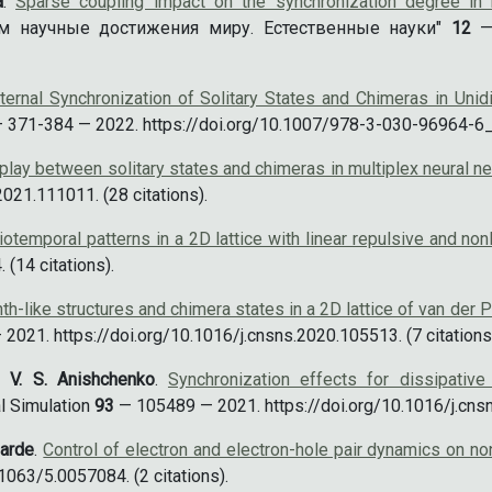
а
.
Sparse coupling impact on the synchronization degree in
м научные достижения миру. Естественные науки"
12
— 
ternal Synchronization of Solitary States and Chimeras in Uni
 — 371-384 — 2022. https://doi.org/10.1007/978-3-030-96964-6
rplay between solitary states and chimeras in multiplex neural n
021.111011. (28 citations).
iotemporal patterns in a 2D lattice with linear repulsive and nonl
(14 citations).
nth-like structures and chimera states in a 2D lattice of van der P
21. https://doi.org/10.1016/j.cnsns.2020.105513. (7 citations
, V. S. Anishchenko
.
Synchronization effects for dissipative
l Simulation
93
— 105489 — 2021. https://doi.org/10.1016/j.cnsns
larde
.
Control of electron and electron-hole pair dynamics on non
063/5.0057084. (2 citations).