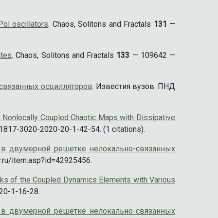
ol oscillators
. Chaos, Solitons and Fractals
131
—
ates
. Chaos, Solitons and Fractals
133
— 109642 —
связанных осцилляторов
. Известия вузов. ПНД
f Nonlocally Coupled Chaotic Maps with Dissipative
1817-3020-2020-20-1-42-54. (1 citations).
 в двумерной решетке нелокально-связанных
.ru/item.asp?id=42925456.
orks of the Coupled Dynamics Elements with Various
20-1-16-28.
 в двумерной решетке нелокально-связанных