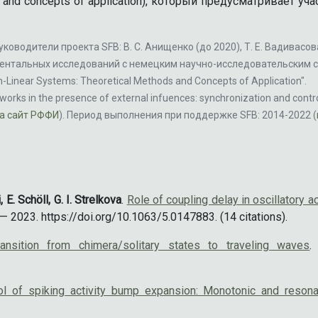
and concepts of application), который предусматривает уч
оводители проекта SFB: В. С. Анищенко (до 2020), Т. Е. Вадивасова,
ентальных исследований с немецким научно-исследовательским 
-Linear Systems: Theoretical Methods and Concepts of Application".
ks in the presence of external infuences: synchronization and contro
а сайт РФФИ
). Период выполнения при поддержке SFB: 2014-2022 (
, E. Schöll, G. I. Strelkova
.
Role of coupling delay in oscillatory 
2023. https://doi.org/10.1063/5.0147883. (14 citations).
ransition from chimera/solitary states to traveling waves
.
rol of spiking activity bump expansion: Monotonic and reso