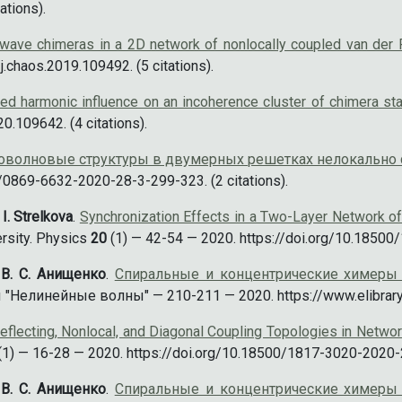
ations).
 wave chimeras in a 2D network of nonlocally coupled van der P
.chaos.2019.109492. (5 citations).
ized harmonic influence on an incoherence cluster of chimera st
0.109642. (4 citations).
оволновые структуры в двумерных решетках нелокально 
/0869-6632-2020-28-3-299-323. (2 citations).
 I. Strelkova
.
Synchronization Effects in a Two-Layer Network o
ersity. Physics
20
(1) — 42-54 — 2020. https://doi.org/10.18500/
, В. С. Анищенко
.
Спиральные и концентрические химеры
Нелинейные волны" — 210-211 — 2020. https://www.elibrary
eflecting, Nonlocal, and Diagonal Coupling Topologies in Netw
(1) — 16-28 — 2020. https://doi.org/10.18500/1817-3020-2020-
, В. С. Анищенко
.
Спиральные и концентрические химеры