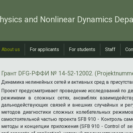
hysics and Nonlinear Dynamics Dep
About us
For applicants
For students
Staff
Con
Грант DFG-РФФИ № 14-52-12002. (Projektnumm
Динамика нелинейных сетей и активных сред в присутстви
Проект предусматривает проведение исследований по д
режимами в сложных сетях, ансамблях взаимодейст
дальнодействующих связей и внешних случайных и рег
методов диагностики сложных колебательных режимов
самостоятельной частью проекта SFB 910 - Контроль сам
методы и концепции приложения (SFB 910 - Control of self-