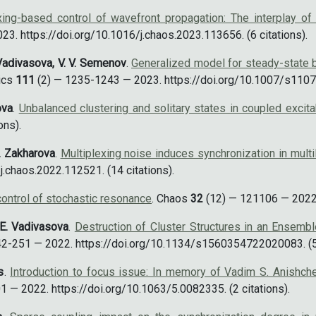
xing-based control of wavefront propagation: The interplay of
 https://doi.org/10.1016/j.chaos.2023.113656. (6 citations).
. Vadivasova, V. V. Semenov
.
Generalized model for steady-state 
ics
111
(2) — 1235-1243 — 2023. https://doi.org/10.1007/s11071
ova
.
Unbalanced clustering and solitary states in coupled exci
ons).
A. Zakharova
.
Multiplexing noise induces synchronization in mult
.chaos.2022.112521. (14 citations).
ontrol of stochastic resonance
. Chaos
32
(12) — 121106 — 2022. 
. E. Vadivasova
.
Destruction of Cluster Structures in an Ensem
2-251 — 2022. https://doi.org/10.1134/s1560354722020083. (5 
s
.
Introduction to focus issue: In memory of Vadim S. Anishche
— 2022. https://doi.org/10.1063/5.0082335. (2 citations).