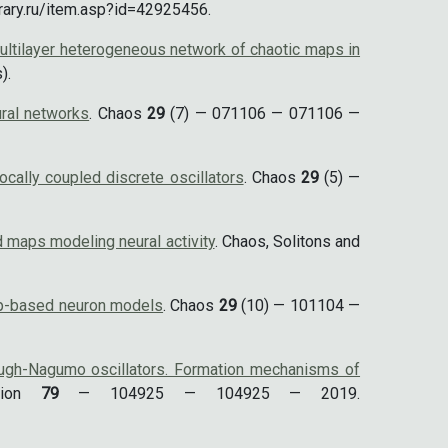
rary.ru/item.asp?id=42925456.
ultilayer heterogeneous network of chaotic maps in
).
ural networks
. Chaos
29
(7) — 071106 — 071106 —
ocally coupled discrete oscillators
. Chaos
29
(5) —
d maps modeling neural activity
. Chaos, Solitons and
map-based neuron models
. Chaos
29
(10) — 101104 —
zHugh-Nagumo oscillators. Formation mechanisms of
ation
79
— 104925 — 104925 — 2019.