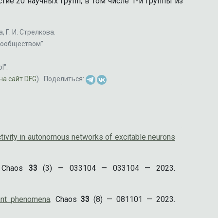
астие 20 научных групп, в том числе 1-й группы из
 Г. И. Стрелкова.
сообществом".
l".
на сайт DFG
).
Поделиться:
activity in autonomous networks of excitable neurons
 Chaos
33
(3) — 033104 — 033104 — 2023.
nant phenomena
. Chaos
33
(8) — 081101 — 2023.