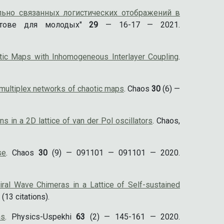
льно связанных логистических отображений в
атове для молодых"
29
— 16-17 — 2021.
otic Maps with Inhomogeneous Interlayer Coupling
.
multiplex networks of chaotic maps
. Chaos
30
(6) —
ns in a 2D lattice of van der Pol oscillators
. Chaos,
se
. Chaos
30
(9) — 091101 — 091101 — 2020.
iral Wave Chimeras in a Lattice of Self-sustained
13 citations).
ms
. Physics-Uspekhi
63
(2) — 145-161 — 2020.