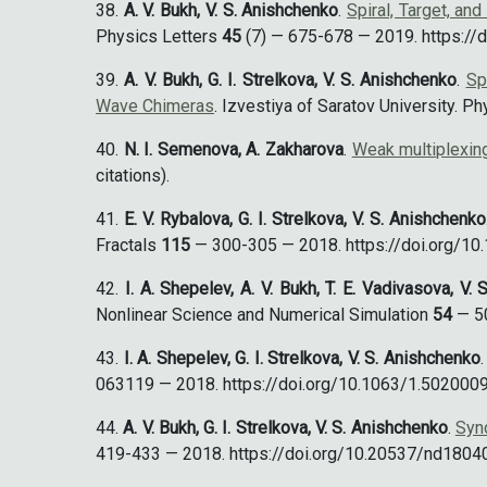
A. V. Bukh, V. S. Anishchenko
.
Spiral, Target, a
Physics Letters
45
(7) — 675-678 — 2019. https://
A. V. Bukh, G. I. Strelkova, V. S. Anishchenko
.
Sp
Wave Chimeras
. Izvestiya of Saratov University. P
N. I. Semenova, A. Zakharova
.
Weak multiplexin
citations).
E. V. Rybalova, G. I. Strelkova, V. S. Anishchenko
Fractals
115
— 300-305 — 2018. https://doi.org/10.1
I. A. Shepelev, A. V. Bukh, T. E. Vadivasova, V.
Nonlinear Science and Numerical Simulation
54
— 50
I. A. Shepelev, G. I. Strelkova, V. S. Anishchenko
063119 — 2018. https://doi.org/10.1063/1.5020009. 
A. V. Bukh, G. I. Strelkova, V. S. Anishchenko
.
Sync
419-433 — 2018. https://doi.org/10.20537/nd180401.