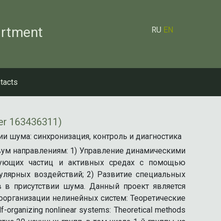
artment
RU
EN
tacts
er 163436311)
и шума: синхронизация, контроль и диагностика
вум направлениям: 1) Управление динамическими
вующих частиц и активных средах с помощью
улярных воздействий; 2) Развитие специальных
 в присутствии шума. Данный проект является
оорганизации нелинейных систем: Теоретические
organizing nonlinear systems: Theoretical methods