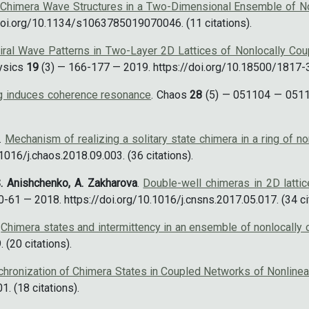
nd Chimera Wave Structures in a Two-Dimensional Ensemble of No
doi.org/10.1134/s1063785019070046. (11 citations).
iral Wave Patterns in Two-Layer 2D Lattices of Nonlocally Coup
hysics
19
(3) — 166-177 — 2019. https://doi.org/10.18500/1817-3
g induces coherence resonance
. Chaos
28
(5) — 051104 — 05110
.
Mechanism of realizing a solitary state chimera in a ring of n
016/j.chaos.2018.09.003. (36 citations).
 S. Anishchenko, A. Zakharova
.
Double-well chimeras in 2D lattic
-61 — 2018. https://doi.org/10.1016/j.cnsns.2017.05.017. (34 cit
.
Chimera states and intermittency in an ensemble of nonlocall
(20 citations).
hronization of Chimera States in Coupled Networks of Nonlinear
 (18 citations).