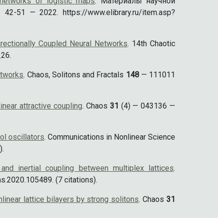
 networks of logistic maps
. Материалы научной
42-51 — 2022. https://www.elibrary.ru/item.asp?
directionally Coupled Neural Networks
. 14th Chaotic
_26.
etworks
. Chaos, Solitons and Fractals
148
— 111011
inear attractive coupling
. Chaos
31
(4) — 043136 —
ol oscillators
. Communications in Nonlinear Science
).
 and inertial coupling between multiplex lattices
.
.2020.105489. (7 citations).
linear lattice bilayers by strong solitons
. Chaos
31