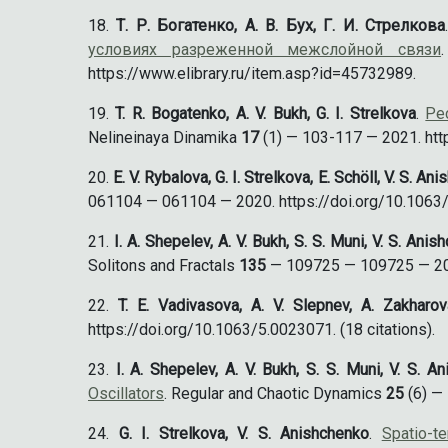
Т. Р. Богатенко, А. В. Бух, Г. И. Стрелкова
условиях разреженной межслойной связи
https://www.elibrary.ru/item.asp?id=45732989.
T. R. Bogatenko, A. V. Bukh, G. I. Strelkova
.
Pec
Nelineinaya Dinamika
17
(1) — 103-117 — 2021. htt
E. V. Rybalova, G. I. Strelkova, E. Schöll, V. S. An
061104 — 061104 — 2020. https://doi.org/10.1063/5
I. A. Shepelev, A. V. Bukh, S. S. Muni, V. S. Ani
Solitons and Fractals
135
— 109725 — 109725 — 2020
T. E. Vadivasova, A. V. Slepnev, A. Zakharov
https://doi.org/10.1063/5.0023071. (18 citations).
I. A. Shepelev, A. V. Bukh, S. S. Muni, V. S. A
Oscillators
. Regular and Chaotic Dynamics
25
(6) —
G. I. Strelkova, V. S. Anishchenko
.
Spatio-t