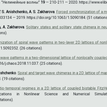
ы "Нелинейные волны"
19
— 210-211 — 2020. https://www.elib
 V. S. Anishchenko, A. S. Zakharova
.
Forced synchronization of a m
33134 — 2019. https://doi.org/10.1063/1.5090184. (51 citations
a, A. Zakharova
.
Solitary states and solitary state chimera in ne
ons).
ization of spiral wave patterns in two-layer 2D lattices of nonl
.5092352. (26 citations).
 wave patterns in a two-dimensional lattice of nonlocally couple
6/j.chaos.2018.11.037. (25 citations).
Anishchenko
.
Spiral and target wave chimeras in a 2D lattice of 
(19 citations).
atio-temporal regimes in a 2D lattice of coupled bistable Fit
cations in Nonlinear Science and Numerical Simul
tations).