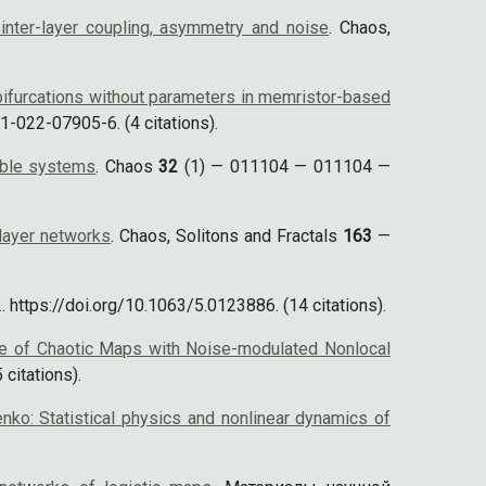
 inter-layer coupling, asymmetry and noise
. Chaos,
bifurcations without parameters in memristor-based
-022-07905-6. (4 citations).
table systems
. Chaos
32
(1) — 011104 — 011104 —
ilayer networks
. Chaos, Solitons and Fractals
163
—
https://doi.org/10.1063/5.0123886. (14 citations).
ble of Chaotic Maps with Noise-modulated Nonlocal
citations).
nko: Statistical physics and nonlinear dynamics of