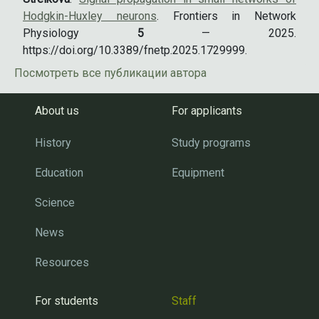
Hodgkin-Huxley neurons
. Frontiers in Network
Physiology
5
— 2025.
https://doi.org/10.3389/fnetp.2025.1729999.
Посмотреть все публикации автора
About us
For applicants
History
Study programs
Education
Equipment
Science
News
Resources
For students
Staff