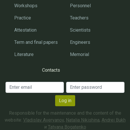
Workshops
Personnel
Practice
Teachers
Attestation
Scientists
Term and final papers
Engineers
Literature
Memorial
Contacts
Log in
Responsible for the maintenance and the content of the
website:
Vladislav Averyanov
,
Natalia Nikishina
,
Andrei Bukh
и
Tatyana Bogatenko