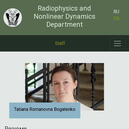
Radiophysics and
RU
Nonlinear Dynamics
EN
Department
Staff
Tatiana Romanovna Bogatenko
Резюме