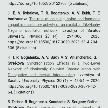
https://doi.org/10.1063/5.0152703. (5 citations).
E. V. Rybalova, T. R. Bogatenko, A. V. Bukh, T. E.
Vadivasova
.
The role of coupling, noise and harmonic
impact in oscillatory activity of an excitable FitzHugh–
Nagumo oscillator network
. Izvestiya of Saratov
University. Physics
23
(4) — 294-306 — 2023.
https://doi.org/10.18500/1817-3020-2023-23-4-294-
306. (5 citations).
T. R. Bogatenko, A. V. Bukh, V. S. Anishchenko, G. I.
Strelkova
.
Synchronization Effects in a Two-Layer
Network of Nonlocally Coupled Chaotic Maps with
Dissipative and Inertial Intercoupling
. Izvestiya of
Saratov University. Physics
20
(1) — 42-54 — 2020.
https://doi.org/10.18500/1817-3020-2020-20-1-42-
54. (1 citations).
Tatiana R. Bogatenko, Konstantin S. Sergeev, Galina I.
Strelkova
.
Signal propagation in small networks of