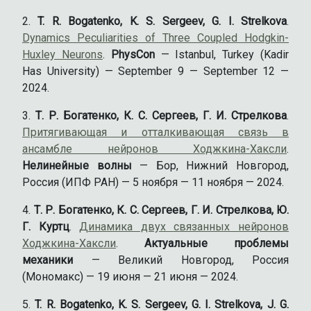
T. R. Bogatenko, K. S. Sergeev, G. I. Strelkova
.
Dynamics Peculiarities of Three Coupled Hodgkin-
Huxley Neurons
.
PhysCon
— Istanbul, Turkey (Kadir
Has University) — September 9 — September 12 —
2024.
Т. Р. Богатенко, К. С. Сергеев, Г. И. Стрелкова
.
Притягивающая и отталкивающая связь в
ансамбле нейронов Ходжкина-Хаксли
.
Нелинейные волны
— Бор, Нижний Новгород,
Россия (ИПФ РАН) — 5 ноября — 11 ноября — 2024.
Т. Р. Богатенко, К. С. Сергеев, Г. И. Стрелкова, Ю.
Г. Куртц
.
Динамика двух связанных нейронов
Ходжкина-Хаксли
.
Актуальные проблемы
механики
— Великий Новгород, Россия
(Мономакс) — 19 июня — 21 июня — 2024.
T. R. Bogatenko, K. S. Sergeev, G. I. Strelkova, J. G.