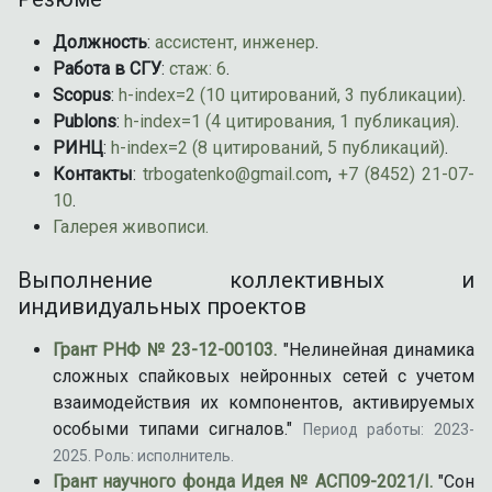
Должность
:
ассистент, инженер
.
Работа в СГУ
:
стаж: 6
.
Scopus
:
h-index=2 (10 цитирований, 3 публикации)
.
Publons
:
h-index=1 (4 цитирования, 1 публикация)
.
РИНЦ
:
h-index=2 (8 цитирований, 5 публикаций)
.
Контакты
:
trbogatenko@gmail.com
,
+7 (8452) 21-07-
10
.
Галерея живописи.
Выполнение коллективных и
индивидуальных проектов
Грант РНФ № 23-12-00103.
"Нелинейная динамика
сложных спайковых нейронных сетей с учетом
взаимодействия их компонентов, активируемых
особыми типами сигналов."
Период работы: 2023-
2025. Роль: исполнитель.
Грант научного фонда Идея № АСП09-2021/I.
"Сон