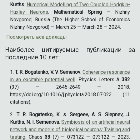
Kurths
.
Numerical Modelling of Two Coupled Hodgkin-
Huxley Neurons
.
Mathematical Spring
— Nizhny
Novgorod, Russia (The Higher School of Economics
Nizhny Novgorod) — March 25 — March 28 — 2024.
Посмотреть все доклады
Наиболее цитируемые публикации за
последние 10 лет:
T. R. Bogatenko, V. V. Semenov
.
Coherence resonance
in an excitable potential well
. Physics Letters A
382
(37) — 2645-2649 — 2018.
https://doi.org/10.1016/j.physleta.2018.07.023. (11
citations).
T. R. Bogatenko, K. s. Sergeev, A. S. Slepnev, J.
Kurths, N. I. Semenova
.
Symbiosis of an artificial neural
network and models of biological neurons: Training and
testing
. Chaos
33
(7) — 073122 — 073122 — 2023.