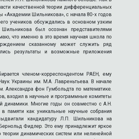
бласти качественной теории дифференциальных
ы «Академии Шильникова», с начала 80-х годов
 его учеников обсуждались в основном узким
в Шильникова был осознан представителями
аю, что именно в это время научная школа по
верждением сказанному может служить ряд
ались результаты и возможные приложения
бирается членом-корреспондентом РАЕН, ему
ук Украины им. М.А. Лавреньтьева. В начале
. Александра фон Гумбольдта по математике.
ов, входил в научные и программные комитеты
й динамики. Многие годы он совместно с А.Н.
 в памяти как уникальные научные собрания
выдвигали кандидатуру Л.П. Шильникова на
 Бернольд Фидлер. Это ему принадлежит яркое
о теории динамических систем или нелинейной