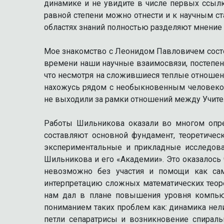
динамике и не увидите в числе первых ссылк
равной степени можно отнести и к научным с
областях знаний полностью разделяют мнение 
Мое знакомство с Леонидом Павловичем состоя
времени наши научные взаимосвязи, постепен
что несмотря на сложившиеся теплые отношен
нахожусь рядом с необыкновенным человеко
не выходили за рамки отношений между Учите
Работы Шильникова оказали во многом опре
составляют основной фундамент, теоретиче
экспериментальные и прикладные исследова
Шильникова и его «Академии». Это оказалось 
невозможно без участия и помощи как сам
интерпретацию сложных математических теоре
нам дал в плане повышения уровня компью
пониманием таких проблем как: динамика нел
петли сепаратрисы и возникновение спирал