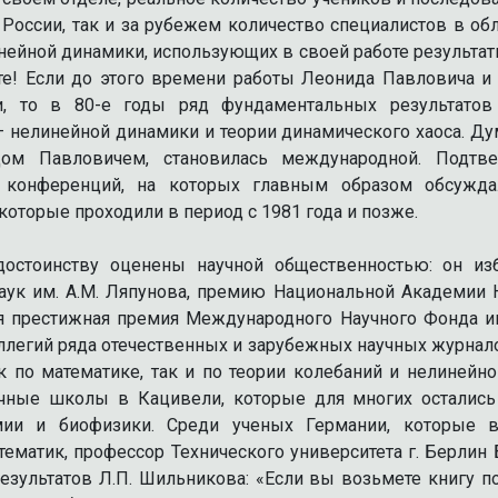
России, так и за рубежем количество специалистов в о
инейной динамики, использующих в своей работе результат
те! Если до этого времени работы Леонида Павловича и
и, то в 80-е годы ряд фундаментальных результато
 нелинейной динамики и теории динамического хаоса. Дум
дом Павловичем, становилась международной. Подт
 конференций, на которых главным образом обсужд
оторые проходили в период с 1981 года и позже.
остоинству оценены научной общественностью: он из
к им. А.М. Ляпунова, премию Национальной Академии На
я престижная премия Международного Научного Фонда им
легий ряда отечественных и зарубежных научных журнал
по математике, так и по теории колебаний и нелинейно
ные школы в Кацивели, которые для многих остались
мии и биофизики. Среди ученых Германии, которые 
матик, профессор Технического университета г. Берлин
зультатов Л.П. Шильникова: «Если вы возьмете книгу п