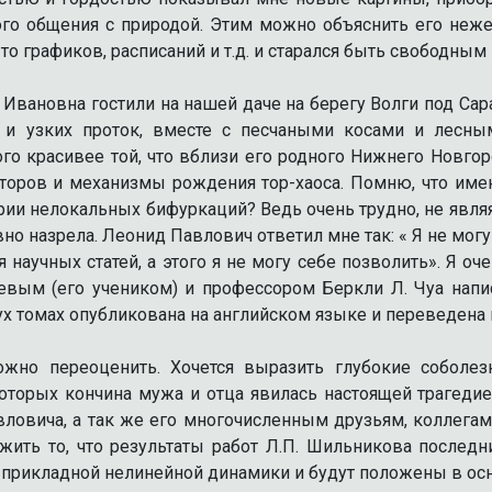
ого общения с природой. Этим можно объяснить его нежел
то графиков, расписаний и т.д. и старался быть свободным
вановна гостили на нашей даче на берегу Волги под Сар
в и узких проток, вместе с песчаными косами и лесн
ого красивее той, что вблизи его родного Нижнего Новго
ров и механизмы рождения тор-хаоса. Помню, что именн
еории нелокальных бифуркаций? Ведь очень трудно, не яв
но назрела. Леонид Павлович ответил мне так: « Я не могу
 научных статей, а этого я не могу себе позволить». Я оч
вым (его учеником) и профессором Беркли Л. Чуа напис
вух томах опубликована на английском языке и переведена
ожно переоценить. Хочется выразить глубокие собол
которых кончина мужа и отца явилась настоящей трагеди
ловича, а так же его многочисленным друзьям, коллегам 
ить то, что результаты работ Л.П. Шильникова последн
и прикладной нелинейной динамики и будут положены в ос