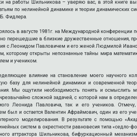
и на работы Шильникова – уверяю вас, в этой книге вы н
татьям по нелинейной динамике и теории динамических си
Б. Фидлера.
лось в августе 1981г. на Международной конференции по
но перешедшие в близкие дружественные отношения, про
ия с Леонидом Павловичем и его женой Людмилой Ивановно
м, которому открыты непознанные тайны мира математик
лем и учеником.
деляющее влияние на становление моего научного колле
скую базу для нелинейной динамики и современной теор
ния. Мы ощутили необходимость понять и осмыслить мн
чрезвычайно сложной задачей, с которой нам в определе
ого Леонида Павловича, так и его учеников. Отмечу
м был и остается Валентин Афраймович, один из его уч
терного моделирования. В результате с помощью «Ак
инейных систем в окрестности равновесия типа «седло-
ьного аттрактора Шильникова, бифуркационный механизм