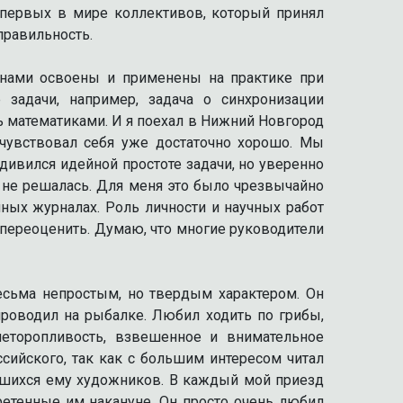
первых в мире коллективов, который принял
правильность.
 нами освоены и применены на практике при
задачи, например, задача о синхронизации
ь математиками. И я поехал в Нижний Новгород
чувствовал себя уже достаточно хорошо. Мы
удивился идейной простоте задачи, но уверенно
о, не решалась. Для меня это было чрезвычайно
ных журналах. Роль личности и научных работ
 переоценить. Думаю, что многие руководители
сьма непростым, но твердым характером. Он
проводил на рыбалке. Любил ходить по грибы,
неторопливость, взвешенное и внимательное
ийского, так как с большим интересом читал
вшихся ему художников. В каждый мой приезд
етенные им накануне. Он просто очень любил