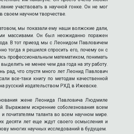
ание участвовать в научной гонке. Он не мог
 в своем научном творчестве.
атовом, мы показали ему наши волжские дали,
ыми массивами. Он был неожиданно поражен
рода. В тот приезд мы с Леонидом Павловичем
о тогда я решился спросить его, почему он с
ляясь профессиональным математиком, понимать
 выделить не менее чем два года на эту работу.
ень рад, что спустя много лет Леонид Павлович
али все-таки книгу по методам качественной
 на русский издательством РХД в Ижевске.
езнования жене Леонида Павловича Людмиле
ей. Выражаем искренние соболезнования всем
и почитателям таланта во всем научном мире.
их десяти лет еще ждут своего осмысления и
нову многих научных исследований в будущем.