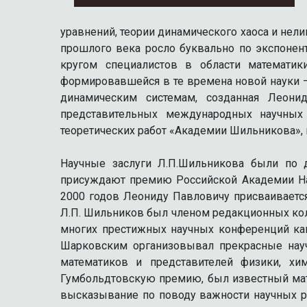
уравнений, теории динамического хаоса и нел
прошлого века росло буквально по экспонен
кругом специалистов в области математик
формировавшейся в те времена новой науки –
динамическим системам, созданная Леони
представительных международных научных
теоретических работ «Академии Шильникова», к
Научные заслуги Л.П.Шильникова были по д
присуждают премию Российской Академии Нау
2000 годов Леониду Павловичу присваиваетс
Л.П. Шильников был членом редакционных кол
многих престижных научных конференций как 
Шарковским организовывал прекрасные науч
математиков и представителей физики, хи
Гумбольдтовскую премию, был известный мате
высказывание по поводу важности научных ре