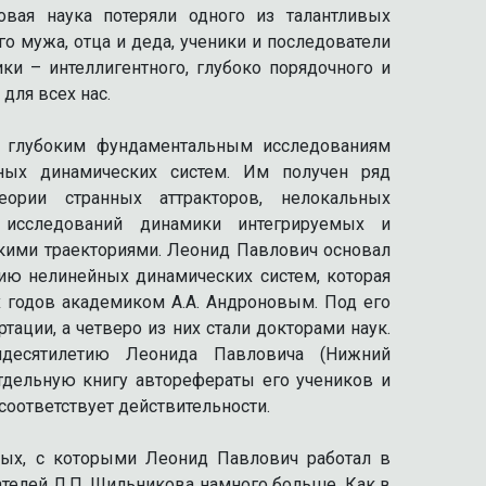
вая наука потеряли одного из талантливых
о мужа, отца и деда, ученики и последователи
ки – интеллигентного, глубоко порядочного и
для всех нас.
 глубоким фундаментальным исследованиям
ных динамических систем. Им получен ряд
еории странных аттракторов, нелокальных
 исследований динамики интегрируемых и
кими траекториями. Леонид Павлович основал
ию нелинейных динамических систем, которая
х годов академиком А.А. Андроновым. Под его
ации, а четверо из них стали докторами наук.
идесятилетию Леонида Павловича (Нижний
отдельную книгу авторефераты его учеников и
соответствует действительности.
ых, с которыми Леонид Павлович работал в
ателей Л.П. Шильникова намного больше. Как в