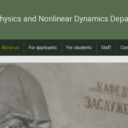
hysics and Nonlinear Dynamics Dep
About us
For applicants
For students
Staff
Con