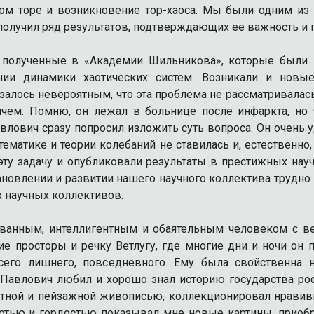
ом торе и возникновение тор-хаоса. Мы были одним из 
олучил ряд результатов, подтверждающих ее важность и 
 полученные в «Академии Шильникова», которые были
ии динамики хаотических систем. Возникали и новые 
залось невероятным, что эта проблема не рассматривалас
ичем. Помню, он лежал в больнице после инфаркта, но 
влович сразу попросил изложить суть вопроса. Он очень 
атематике и теории колебаний не ставилась и, естественн
у задачу и опубликовали результаты в престижных науч
новлении и развитии нашего научного коллектива трудно
х научных коллективов.
ванным, интеллигентным и обаятельным человеком с ве
е просторы и речку Ветлугу, где многие дни и ночи он 
сего лишнего, повседневного. Ему была свойственна 
Павлович любил и хорошо знал историю государства росс
третной и пейзажной живописью, коллекционировал нрави
стью и гордостью показывал мне новые картины, приобр