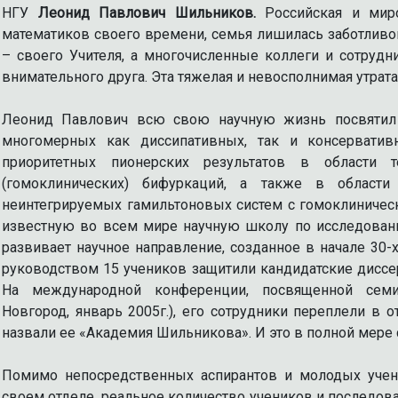
НГУ
Леонид Павлович Шильников.
Российская и миро
математиков своего времени, семья лишилась заботливог
– своего Учителя, а многочисленные коллеги и сотрудни
внимательного друга. Эта тяжелая и невосполнимая утрата 
Леонид Павлович всю свою научную жизнь посвятил
многомерных как диссипативных, так и консерватив
приоритетных пионерских результатов в области т
(гомоклинических) бифуркаций, а также в области
неинтегрируемых гамильтоновых систем с гомоклиничес
известную во всем мире научную школу по исследован
развивает научное направление, созданное в начале 30-
руководством 15 учеников защитили кандидатские диссерт
На международной конференции, посвященной сем
Новгород, январь 2005г.), его сотрудники переплели в 
назвали ее «Академия Шильникова». И это в полной мере 
Помимо непосредственных аспирантов и молодых учен
своем отделе, реальное количество учеников и последов