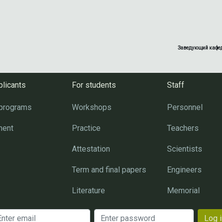
Заведующий кафед
plicants
For students
Staff
 programs
Workshops
Personnel
ment
Practice
Teachers
Attestation
Scientists
Term and final papers
Engineers
Literature
Memorial
Log i