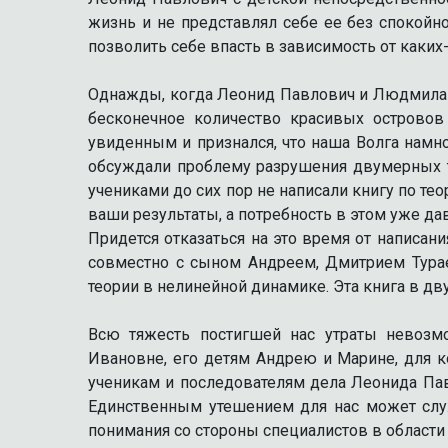
жизнь и не представлял себе ее без спокойн
позволить себе впасть в зависимость от каких-
Однажды, когда Леонид Павлович и Людмила И
бесконечное количество красивых острово
увиденным и признался, что наша Волга намн
обсуждали проблему разрушения двумерных то
учениками до сих пор не написали книгу по т
ваши результаты, а потребность в этом уже дав
Придется отказаться на это время от написания
совместно с сыном Андреем, Дмитрием Турае
теории в нелинейной динамике. Эта книга в д
Всю тяжесть постигшей нас утраты невозм
Ивановне, его детям Андрею и Марине, для 
ученикам и последователям дела Леонида Пав
Единственным утешением для нас может служ
понимания со стороны специалистов в област