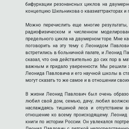
бифуркации резонансных циклов на двумерн
концепцию Шильникова о квазиаттракторах и п
Можно перечислить еще многие результаты,
радиофизическом и численном моделирован
предельного цикла на двумерном торе. Мне ка
поговорить на эту тему с Леонидом Павлов
встретились в больничной палате, и Леонид Па
сказал, что она действительно до сих пор в м
важным и придало уверенности. Мы решили эт
Леонида Павловича и его научной школы в ста
могут сказать то же самое и в отношении свои
В жизни Леонид Павлович был очень образо
любил свой дом, семью, дачу; любил волжски
наслаждаясь тишиной леса и отсутствием в
отношение ко всему происходящему. Леонид 
книги по истории России. Он увлекался пор
Леонид Павлович с детской непосредственно