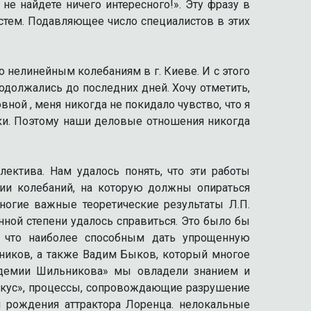
е найдете ничего интересного!». Эту фразу в
стем. Подавляющее число специалистов в этих
 нелинейным колебаниям в г. Киеве. И с этого
должались до последних дней. Хочу отметить,
й , меня никогда не покидало чувство, что я
и. Поэтому наши деловые отношения никогда
ктива. Нам удалось понять, что эти работы
ии колебаний, на которую должны опираться
огие важные теоретические результаты Л.П.
нной степени удалось справиться. Это было бы
, что наиболее способным дать упрощенную
еников, а также Вадим Быков, который многое
адемии Шильникова» мы овладели знанием и
фокус», процессы, сопровождающие разрушение
 рождения аттрактора Лоренца. нелокальные