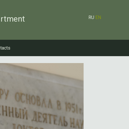
artment
RU
EN
tacts